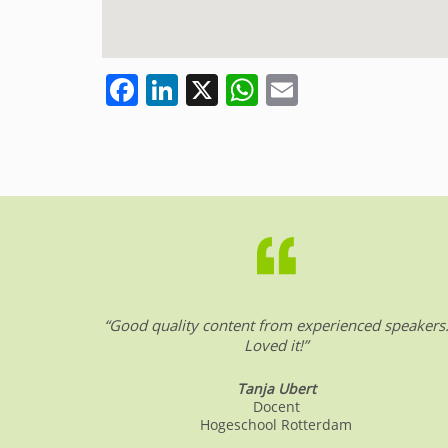
F
Li
X
W
E
a
n
h
m
c
k
at
ai
e
e
s
l
b
dI
A
o
n
p
o
p
k
“Good quality content from experienced speakers
Loved it!”
Tanja Ubert
Docent
Hogeschool Rotterdam