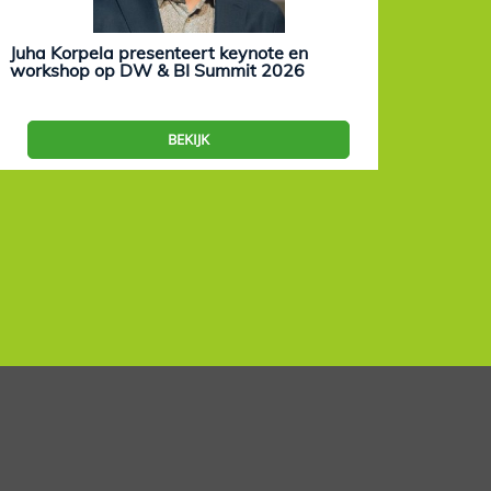
Juha Korpela presenteert keynote en
Eevam
workshop op DW & BI Summit 2026
work
BEKIJK