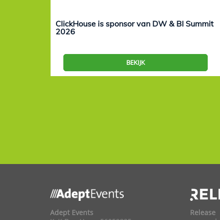
ClickHouse is sponsor van DW & BI Summit
2026
BEKIJK
Adept Events
Release