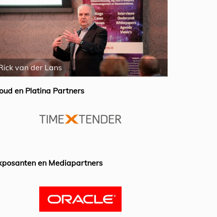
Rick van der Lans
Mike Fergus
oud en Platina Partners
xposanten en Mediapartners