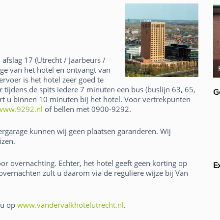
afslag 17 (Utrecht / Jaarbeurs /
Donald Farmer
ge van het hotel en ontvangt van
rvoer is het hotel zeer goed te
r tijdens de spits iedere 7 minuten een bus (buslijn 63, 65,
G
eert u binnen 10 minuten bij het hotel. Voor vertrekpunten
www.9292.nl
of bellen met 0900-9292.
ergarage kunnen wij geen plaatsen garanderen. Wij
izen.
or overnachting. Echter, het hotel geeft geen korting op
E
overnachten zult u daarom via de reguliere wijze bij Van
t u op
www.vandervalkhotelutrecht.nl
.