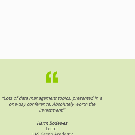
“Lots of data management topics, presented in a
“DW &
one-day conference. Absolutely worth the
date o
investment!”
Harm Bodewes
Lector
HAS Green Academy