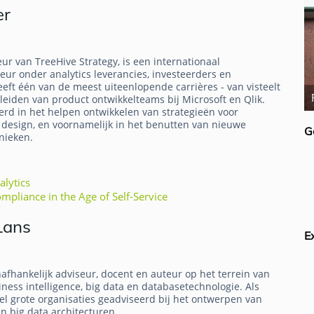
er
ur van TreeHive Strategy, is een internationaal
r onder analytics leverancies, investeerders en
eft één van de meest uiteenlopende carrières - van visteelt
Rick van der Lans
 leiden van product ontwikkelteams bij Microsoft en Qlik.
erd in het helpen ontwikkelen van strategieën voor
n design, en voornamelijk in het benutten van nieuwe
G
nieken.
alytics
pliance in the Age of Self-Service
Lans
E
nafhankelijk adviseur, docent en auteur op het terrein van
ess intelligence, big data en databasetechnologie. Als
eel grote organisaties geadviseerd bij het ontwerpen van
 big data architecturen.