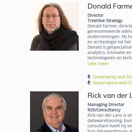
Donald Farm
Director
TreeHive Strategy
Donald Farmer, directe
gerenommeerde adviseu
ondernemingen. Hij he
Donald Farmer
en archeologie tot het
Donald is gespecialise
analytics, innovatie e
technologieën en tech
Lees meer
Uncertainty and An
Governance and Com
Rick van der 
Managing Director
R20/Consultancy
Rick van der Lans is o
datawarehousing, busin
consultant heeft hij v
hun datawarehouse- en