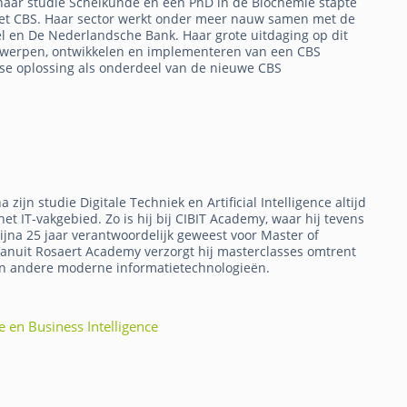
a haar studie Scheikunde en een PhD in de Biochemie stapte
het CBS. Haar sector werkt onder meer nauw samen met de
 en De Nederlandsche Bank. Haar grote uitdaging op dit
ntwerpen, ontwikkelen en implementeren van een CBS
se oplossing als onderdeel van de nieuwe CBS
a zijn studie Digitale Techniek en Artificial Intelligence altijd
t IT-vakgebied. Zo is hij bij CIBIT Academy, waar hij tevens
ijna 25 jaar verantwoordelijk geweest voor Master of
Vanuit Rosaert Academy verzorgt hij masterclasses omtrent
e en andere moderne informatietechnologieën.
nce en Business Intelligence
s