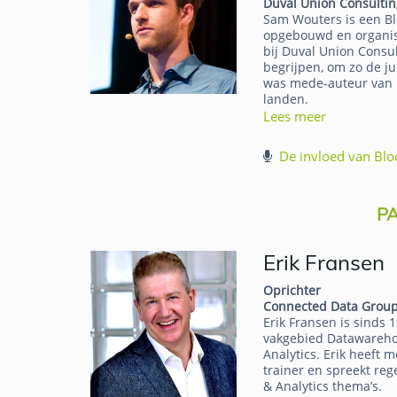
Duval Union Consultin
Sam Wouters is een Blo
opgebouwd en organisa
bij Duval Union Consul
begrijpen, om zo de ju
was mede-auteur van h
landen.
Lees meer
De invloed van Blo
P
Erik Fransen
Oprichter
Connected Data Grou
Erik Fransen is sinds 1
vakgebied Datawarehous
Analytics. Erik heeft 
trainer en spreekt re
& Analytics thema’s.