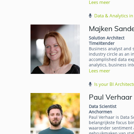
Lees meer
Data & Analytics in 
Majken Sand
Solution Architect
TimeXtender
Business analyst and s
industry circle as an i
accomplished data exp
analytics, business in
Lees meer
Is your BI Architec
Paul Verhaar
Data Scientist
Anchormen
Paul Verhaar is Data S
belangrijkste focus bi
waaronder sentiment a
gebruikmaken van state