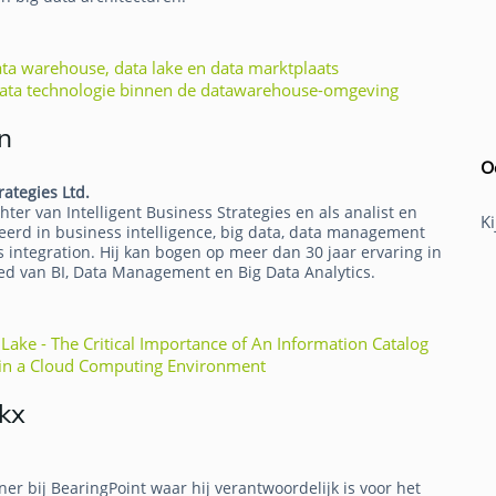
a warehouse, data lake en data marktplaats
 data technologie binnen de datawarehouse-omgeving
n
O
rategies Ltd.
hter van Intelligent Business Strategies en als analist en
K
eerd in business intelligence, big data, data management
 integration. Hij kan bogen op meer dan 30 jaar ervaring in
ed van BI, Data Management en Big Data Analytics.
Lake - The Critical Importance of An Information Catalog
n a Cloud Computing Environment
kx
ner bij BearingPoint waar hij verantwoordelijk is voor het