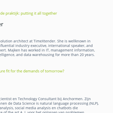
de praktijk: putting it all together
er
olution architect at TimeXtender. She is wellknown in
nfluential industry executive, international speaker, and
ert. Majken has worked in IT, management information,
telligence, and data warehousing for more than 20 years.
ture fit for the demands of tomorrow?
cientist en Technology Consultant bij Anchormen. Zijn
nnen de Data Science is natural language processing (NLP),
nalysis, social media analysis en chatbots die
 of the art A. I. voor het oplossen van problemen.