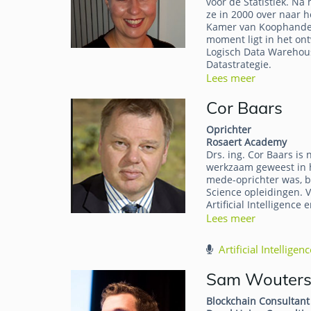
voor de Statistiek. N
ze in 2000 over naar 
Kamer van Koophandel
moment ligt in het o
Logisch Data Warehou
Datastrategie.
Lees meer
Cor Baars
Oprichter
Rosaert Academy
Drs. ing. Cor Baars is n
werkzaam geweest in he
mede-oprichter was, b
Science opleidingen. 
Artificial Intelligenc
Lees meer
Artificial Intellige
Sam Wouter
Blockchain Consultant