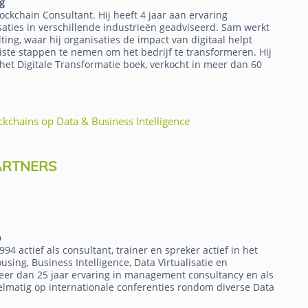
g
ckchain Consultant. Hij heeft 4 jaar aan ervaring
ties in verschillende industrieën geadviseerd. Sam werkt
ting, waar hij organisaties de impact van digitaal helpt
iste stappen te nemen om het bedrijf te transformeren. Hij
et Digitale Transformatie boek, verkocht in meer dan 60
ckchains op Data & Business Intelligence
ARTNERS
p
994 actief als consultant, trainer en spreker actief in het
ing, Business Intelligence, Data Virtualisatie en
meer dan 25 jaar ervaring in management consultancy en als
gelmatig op internationale conferenties rondom diverse Data