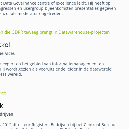
t Data Governance centre of excellence leidt. Hij heeft op
ongressen en usergroup-bijeenkomsten presentaties gegeven
n, of als moderator opgetreden.
en die GDPR teweeg brengt in Datawarehouse-projecten
ckel
Services
)
en expert op het gebied van informatiemanagement en
 Hij wordt gezien als vooruitziende leider in de datawereld
cess wereld.
ence
k
drijven
s 2012 directeur Registers Bedrijven bij het Centraal Bureau