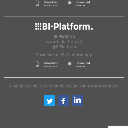
BI-Platform
www.biplatform.nl
@BIPlatform
Download de BI-Platform App
© Adept Events is een handelsnaam van Array Media B.V.