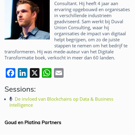
Consultant. Hij heeft 4 jaar aan
ervaring opgebouwd en organisaties
in verschillende industrieën
geadviseerd. Sam werkt bij Duval
Union Consulting, waar hij
organisaties de impact van digitaal
helpt begrijpen, om zo de juiste
stappen te nemen om het bedrijf te
transformeren. Hij was mede-auteur van het Digitale
Transformatie boek, verkocht in meer dan 60 landen.
F
Li
X
W
E
a
n
h
m
Sessions:
c
k
at
ai
e
e
s
l
De invloed van Blockchains op Data & Business
Intelligence
b
dI
A
o
n
p
Goud en Platina Partners
o
p