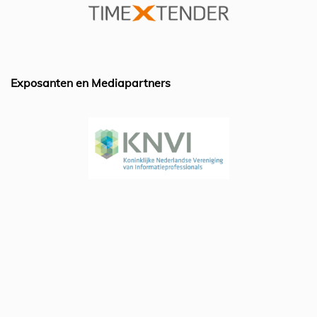
k
Exposanten en Mediapartners