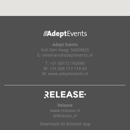
Adept Events
KvK Den Haag: 56059825
E:
seminars@adeptevents.nl
T: +31 (0)172 742680
M: +31 (0)6 113 118 60
W:
www.adeptevents.nl
Release
www.release.nl
@Release_nl
Download de Release App