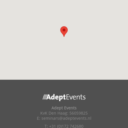
Adept Events
KvK Den Haag: 56059825
E:
seminars@adeptevents.nl
T: +31 (0)172 742680