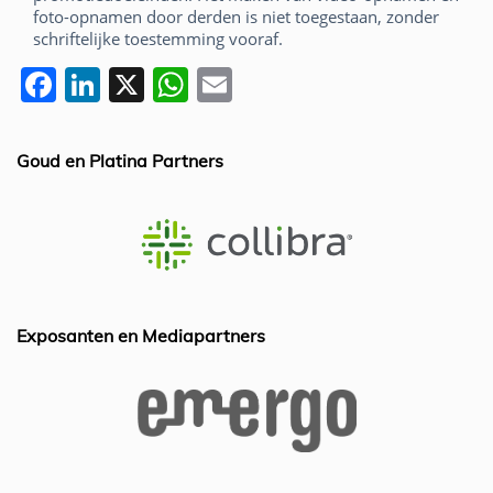
foto-opnamen door derden is niet toegestaan, zonder
schriftelijke toestemming vooraf.
F
Li
X
W
E
a
n
h
m
c
k
at
ai
Goud en Platina Partners
e
e
s
l
b
dI
A
o
n
p
o
p
k
Exposanten en Mediapartners