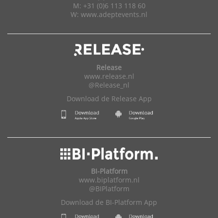
M: +31 (0)6 113 118 60
W:
www.adeptevents.nl
Release
www.release.nl
@Release_nl
Download de Release App
BI-Platform
www.biplatform.nl
@BIPlatform
Download de BI-Platform App