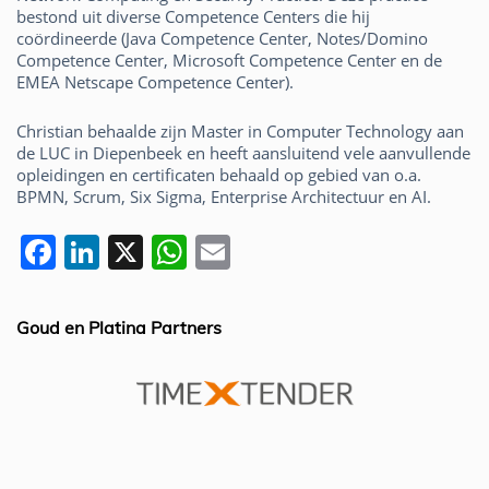
bestond uit diverse Competence Centers die hij
coördineerde (Java Competence Center, Notes/Domino
Competence Center, Microsoft Competence Center en de
EMEA Netscape Competence Center).
Christian behaalde zijn Master in Computer Technology aan
de LUC in Diepenbeek en heeft aansluitend vele aanvullende
opleidingen en certificaten behaald op gebied van o.a.
BPMN, Scrum, Six Sigma, Enterprise Architectuur en AI.
F
Li
X
W
E
a
n
h
m
c
k
at
ai
Goud en Platina Partners
e
e
s
l
b
dI
A
o
n
p
o
p