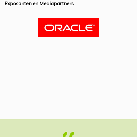
k
Exposanten en Mediapartners