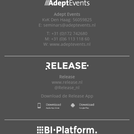
Adept Events
KvK Den Haag: 56059825
E:
seminars@adeptevents.nl
T: +31 (0)172 742680
M: +31 (0)6 113 118 60
W:
www.adeptevents.nl
Release
www.release.nl
@Release_nl
Download de Release App