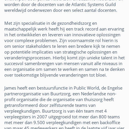
worden door de docenten van de Atlantic Systems Guild
wereldwijd onderwezen door een select aantal docenten.
Met zijn specialisatie in de gezondheidszorg en
maatschappelijk werk heeft hij een track record aan ervaring
in het ontwikkelen en leveren van innovatieve oplossingen
voor complexe problemen. Zijn voornaamste rol hierin is
om senior stakeholders te leren een bredere kijk te nemen
op potentiële implicaties van strategische oplossingen en
veranderingsprocessen. Hierbij komt zijn unieke talent in het
succesvol samenbrengen van mensen vanuit alle niveaus in
een organisatie om samen te werken en samen na te denken
over toekomstige blijvende veranderingen tot bloei.
James heeft een bestuursfunctie in Public World, de Engelse
partnerorganisatie van Buurtzorg, een Nederlandse non-
profit organisatie die de organisatie van thuiszorg heeft
getransformeerd door zelfsturende teams van
verpleegkundigen. Buurtzorg is van één team met 4
verpleegsters in 2007 uitgegroeid tot meer dan 800 teams
met meer dan 9.500 verpleegkundigen met een backoffice
van maar 45 medewerkers en heeft in de laatste vijf jaar vier