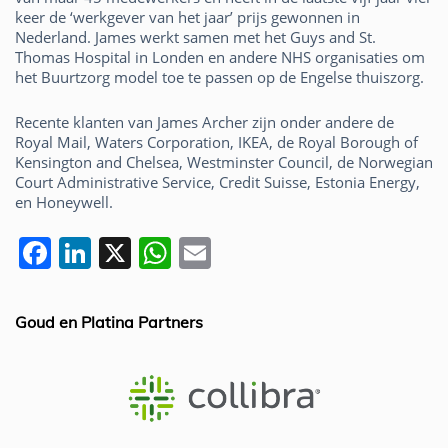
keer de ‘werkgever van het jaar’ prijs gewonnen in
Nederland. James werkt samen met het Guys and St.
Thomas Hospital in Londen en andere NHS organisaties om
het Buurtzorg model toe te passen op de Engelse thuiszorg.
Recente klanten van James Archer zijn onder andere de
Royal Mail, Waters Corporation, IKEA, de Royal Borough of
Kensington and Chelsea, Westminster Council, de Norwegian
Court Administrative Service, Credit Suisse, Estonia Energy,
en Honeywell.
F
Li
X
W
E
a
n
h
m
c
k
at
ai
Goud en Platina Partners
e
e
s
l
b
dI
A
o
n
p
o
p