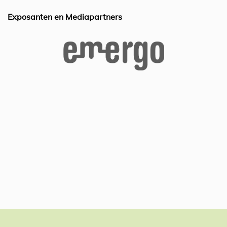
k
Exposanten en Mediapartners