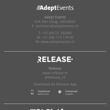
Adept Events
KvK Den Haag: 56059825
E:
seminars@adeptevents.nl
T: +31 (0)172 742680
M: +31 (0)6 113 118 60
W:
www.adeptevents.nl
Release
www.release.nl
@Release_nl
Download de Release App